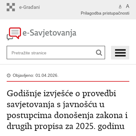
Preskoči
A
A
na
Prilagodba pristupačnosti
glavni
sadržaj
Objavljeno: 01.04.2026.
Godišnje izvješće o provedbi
savjetovanja s javnošću u
postupcima donošenja zakona i
drugih propisa za 2025. godinu