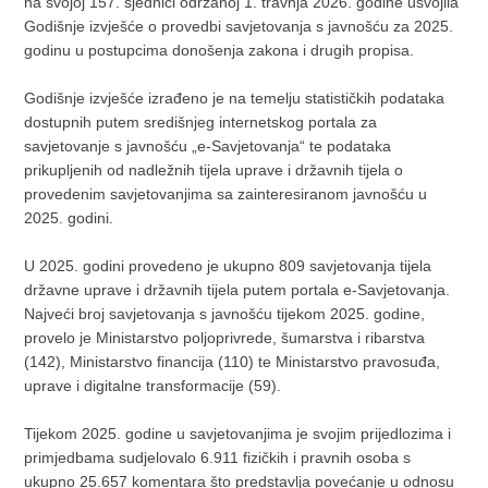
na svojoj 157. sjednici održanoj 1. travnja 2026. godine usvojila
Godišnje izvješće o provedbi savjetovanja s javnošću za 2025.
godinu u postupcima donošenja zakona i drugih propisa.
Godišnje izvješće izrađeno je na temelju statističkih podataka
dostupnih putem središnjeg internetskog portala za
savjetovanje s javnošću „e-Savjetovanja“ te podataka
prikupljenih od nadležnih tijela uprave i državnih tijela o
provedenim savjetovanjima sa zainteresiranom javnošću u
2025. godini.
U 2025. godini provedeno je ukupno 809 savjetovanja tijela
državne uprave i državnih tijela putem portala e-Savjetovanja.
Najveći broj savjetovanja s javnošću tijekom 2025. godine,
provelo je Ministarstvo poljoprivrede, šumarstva i ribarstva
(142), Ministarstvo financija (110) te Ministarstvo pravosuđa,
uprave i digitalne transformacije (59).
Tijekom 2025. godine u savjetovanjima je svojim prijedlozima i
primjedbama sudjelovalo 6.911 fizičkih i pravnih osoba s
ukupno 25.657 komentara što predstavlja povećanje u odnosu