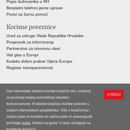
Popis dužnosnika u RH
Besplatni telefoni javne uprave
Pozivi za žurnu pomoć
Korisne poveznice
Ured za udruge Vlade Republike Hrvatske
Povjerenik za informiranje
Partnerstvo za otvorenu vlast
Vaš glas u Europi
Kodeks dobre prakse Vijeća Europe
Registar transparentnosti
Ove internetske stranice koriste kolačiće (tzv. cookies)
U REDU
za pružanje boljeg korisničkog iskustva i
funkcionalnosti. Postavke kolačića možete podesiti u
svojem internetskom pregledniku. Više o kolačićima i
načinu kako ih koristimo te načinu kako ih onemogućiti
pročitajte
ovdje
. Klikom na gumb 'U redu' pristajete na
korištenje kolačića.