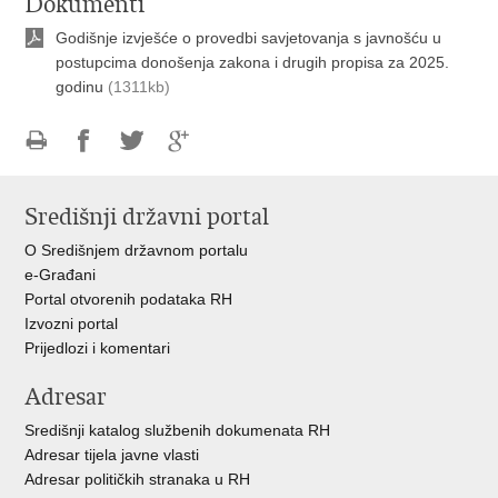
Dokumenti
Godišnje izvješće o provedbi savjetovanja s javnošću u
postupcima donošenja zakona i drugih propisa za 2025.
godinu
(1311kb)
Ispiši
Podijeli
Podijeli
Podijeli
stranicu
na
na
na
Središnji državni portal
Facebooku
Twitteru
Google
+
O Središnjem državnom portalu
e-Građani
Portal otvorenih podataka RH
Izvozni portal
Prijedlozi i komentari
Adresar
Središnji katalog službenih dokumenata RH
Adresar tijela javne vlasti
Adresar političkih stranaka u RH