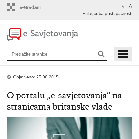
Preskoči
A
A
na
Prilagodba pristupačnosti
glavni
sadržaj
Objavljeno: 25.08.2015.
O portalu „e-savjetovanja“ na
stranicama britanske vlade