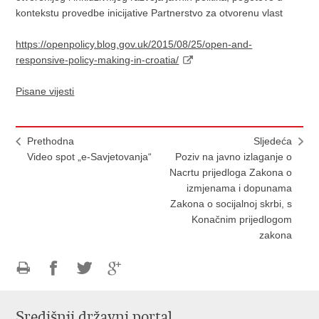
kontekstu provedbe inicijative Partnerstvo za otvorenu vlast
https://openpolicy.blog.gov.uk/2015/08/25/open-and-
responsive-policy-making-in-croatia/
Pisane vijesti
Prethodna
Sljedeća
Video spot „e-Savjetovanja“
Poziv na javno izlaganje o
Nacrtu prijedloga Zakona o
izmjenama i dopunama
Zakona o socijalnoj skrbi, s
Konačnim prijedlogom
zakona
Ispiši
Podijeli
Podijeli
Podijeli
stranicu
na
na
na
Središnji državni portal
Facebooku
Twitteru
Google