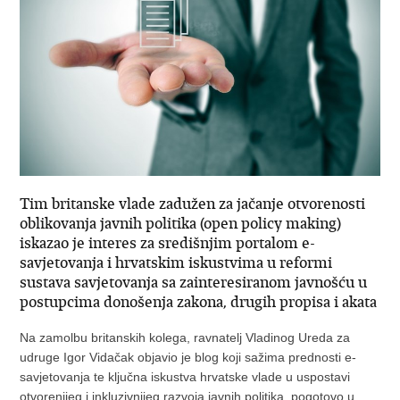
Tim britanske vlade zadužen za jačanje otvorenosti
oblikovanja javnih politika (open policy making)
iskazao je interes za središnjim portalom e-
savjetovanja i hrvatskim iskustvima u reformi
sustava savjetovanja sa zainteresiranom javnošću u
postupcima donošenja zakona, drugih propisa i akata
Na zamolbu britanskih kolega, ravnatelj Vladinog Ureda za
udruge Igor Vidačak objavio je blog koji sažima prednosti e-
savjetovanja te ključna iskustva hrvatske vlade u uspostavi
otvorenijeg i inkluzivnijeg razvoja javnih politika, pogotovo u