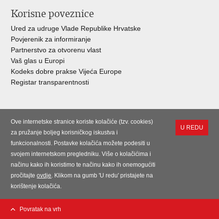
Korisne poveznice
Ured za udruge Vlade Republike Hrvatske
Povjerenik za informiranje
Partnerstvo za otvorenu vlast
Vaš glas u Europi
Kodeks dobre prakse Vijeća Europe
Registar transparentnosti
Ove internetske stranice koriste kolačiće (tzv. cookies)
U REDU
za pružanje boljeg korisničkog iskustva i
funkcionalnosti. Postavke kolačića možete podesiti u
svojem internetskom pregledniku. Više o kolačićima i
načinu kako ih koristimo te načinu kako ih onemogućiti
pročitajte
ovdje
. Klikom na gumb 'U redu' pristajete na
korištenje kolačića.
Povratak na vrh