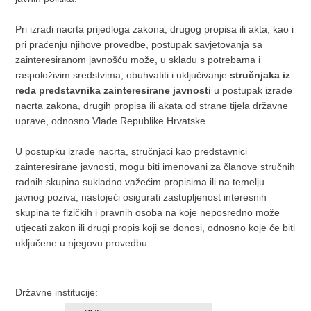
Pri izradi nacrta prijedloga zakona, drugog propisa ili akta, kao i
pri praćenju njihove provedbe, postupak savjetovanja sa
zainteresiranom javnošću može, u skladu s potrebama i
raspoloživim sredstvima, obuhvatiti i uključivanje
stručnjaka iz
reda predstavnika zainteresirane javnosti
u postupak izrade
nacrta zakona, drugih propisa ili akata od strane tijela državne
uprave, odnosno Vlade Republike Hrvatske.
U postupku izrade nacrta, stručnjaci kao predstavnici
zainteresirane javnosti, mogu biti imenovani za članove stručnih
radnih skupina sukladno važećim propisima ili na temelju
javnog poziva, nastojeći osigurati zastupljenost interesnih
skupina te fizičkih i pravnih osoba na koje neposredno može
utjecati zakon ili drugi propis koji se donosi, odnosno koje će biti
uključene u njegovu provedbu.
Državne institucije: