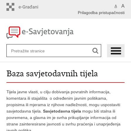
Preskoči
A
A
na
Prilagodba pristupačnosti
glavni
sadržaj
Baza savjetodavnih tijela
Tijela javne vlasti, u cilju dobivanja povratnih informacija,
komentara ili stajališta o određenim javnim politikama,
propisima ili mjerama iz njihove nadležnosti, mogu uspostaviti
savjetodavna tijela.
Savjetodavna tijela
mogu biti stalna ili
povremena, a glavna im je svrha prikupljanje informacija od
strane zainteresirane javnosti u svrhu praćenja i unaprjeđenja
javnih politika.