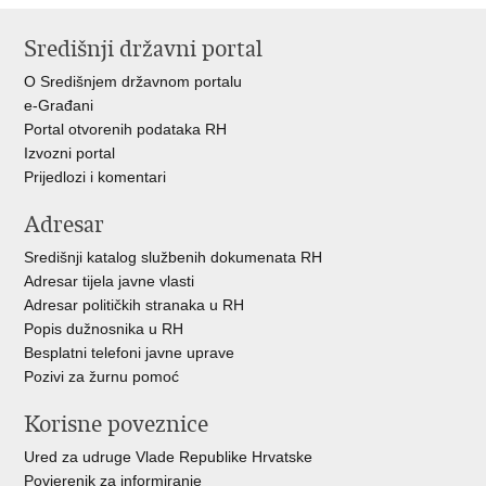
stranicu
na
na
na
Središnji državni portal
Facebooku
Twitteru
Google
+
O Središnjem državnom portalu
e-Građani
Portal otvorenih podataka RH
Izvozni portal
Prijedlozi i komentari
Adresar
Središnji katalog službenih dokumenata RH
Adresar tijela javne vlasti
Adresar političkih stranaka u RH
Popis dužnosnika u RH
Besplatni telefoni javne uprave
Pozivi za žurnu pomoć
Korisne poveznice
Ured za udruge Vlade Republike Hrvatske
Povjerenik za informiranje