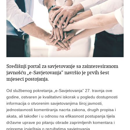
Središnji portal za savjetovanje sa zainteresiranom
javnošću „e-Savjetovanja“ navršio je prvih šest
mjeseci postojanja.
Od službenog pokretanja „e-Savjetovanja“ 27. travnja ove
godine, ostvaren je kvalitativni iskorak u pogledu dostupnosti
informacija o otvorenim savjetovanjima široj javnosti,
jednostavnosti komentiranja nacrta zakona, drugih propisa i
akata, ali također i u odnosu na efikasnost postupanja tijela
državne uprave po pitanju obrade zaprimljenih komentara i
pripreme izvještaja o rezultatima savjetovanja.