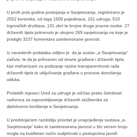
U prvih pola godina postojanja e-Savjetovanja, registrirano je
2552 korisnika, od toga 1509 pojedinaca, 151 udruga, 510
trgovačkih društava, 131 obrt te brojne druge pravne osobe. 27
državnih tijela pokrenulo je ukupno 269 savjetovanja na koje je
pristiglo 3237 komentara zainteresirane javnosti.
Iz navedenih podataka vidljivo je da je sustav „e-Savjetovanja“
zaživio, te da je prihvaćen od strane građana i državnih tijela
kao mehanizam za podizanje razine transparentnosti rada
državnih tijela te uključivanje građana u procese donošenja
odluka.
Proteklih mjeseci Ured za udruge je održao preko četrdeset
radionica za osposobljavanje državnih službenika za
djelotvorno korištenje e-Savjetovanja.
U predstojećem razdoblju prioritet je unaprjeđenje sustava „e-
Savjetovanja“ kako bi zainteresirana javnost u što većem broju
mogla na kvalitetan način sudjelovati u postupcima javnih