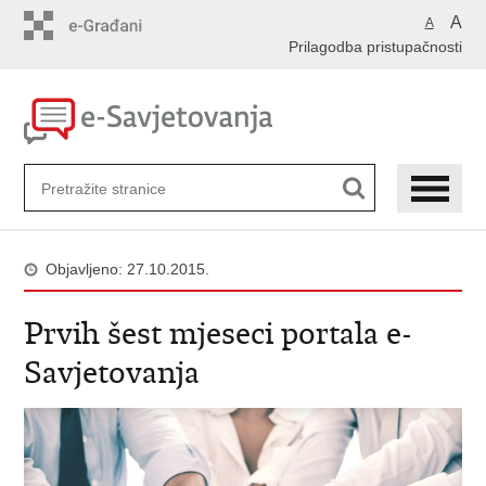
Preskoči
A
A
na
Prilagodba pristupačnosti
glavni
sadržaj
Objavljeno: 27.10.2015.
Prvih šest mjeseci portala e-
Savjetovanja