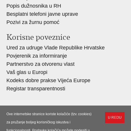
Popis dužnosnika u RH
Besplatni telefoni javne uprave
Pozivi za žurnu pomoć
Korisne poveznice
Ured za udruge Vlade Republike Hrvatske
Povjerenik za informiranje
Partnerstvo za otvorenu vlast
Vaš glas u Europi
Kodeks dobre prakse Vijeća Europe
Registar transparentnosti
Ove internetske stranice koriste kolačiće (tzv. cookies)
U REDU
za pružanje boljeg korisničkog iskustva i
funkcionalnosti. Postavke kolačića možete podesiti u