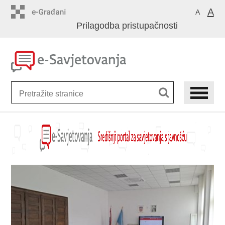
Preskoči
A
A
na
Prilagodba pristupačnosti
glavni
sadržaj