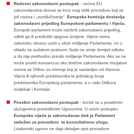
Redovni zakonodavni postupak
- većina EU
zakonodavstva donosi se kroz ovaj oblik procedure koji se
još naziva i „suodlučivanje“.
Europska komisija dostavlja
zakonodavni prijedlog Europskom parlamentu i Vijeću.
Europski parlament može odobriti zakonodavni prijedlog,
odbiti ga ili predložiti njegove izmjene. Vijeće nema
zakonsku obvezu uzeti u obzir mišljenje Parlamenta, no u
skladu sa sudskom praksom Suda ne smije donijeti odluku
a da nije prethodno primilo mišljenje Parlamenta. Ako se ne
može postići konsenzus oko dotične zakonodavne inicijative
osniva se Odbor za mirenje koji je sastavljen od članova
Vijeća ili njihovih predstavnika te jednakog broja
predstavnika Europskog parlamenta, a u radu Odbora
sudjeluje i Komisija.
Posebni zakonodavni postupak
- koristi se u posebnim
slučajevima predviđenim Ugovorima. U ovom postupku
Europsko vijeće je zakonodavac dok je Parlament
zadužen za proceduru te konzultativnu ulogu.
Lisabonski ugovor ne daje detaljan opis procedure