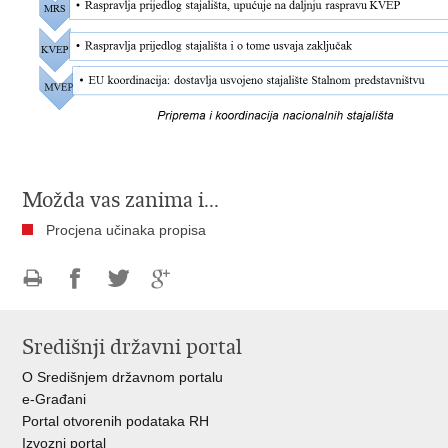
Možda vas zanima i...
Procjena učinaka propisa
Ispiši
Podijeli
Podijeli
Podijeli
stranicu
na
na
na
Središnji državni portal
Facebooku
Twitteru
Google
+
O Središnjem državnom portalu
e-Građani
Portal otvorenih podataka RH
Izvozni portal