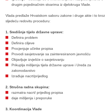
drugim pojedinačnim stvarima iz djelokruga Vlade.
Vlada predlaže Hrvatskom saboru zakone i druge akte i to kroz
sljedeću redovitu proceduru:
1. Središnje tijelo državne uprave:
Definira problem
Definira ciljeve
Procjenjuje učinke propisa
Provodi savjetovanje sa zainteresiranom javnošću
Objavljuje izvješće o savjetovanju
Prikuplja mišljenja tijela državne uprave i Ureda za
zakonodavstvo
Izrađuje nacrt/prijedlog
2. Stručna radna skupina:
razmatra nacrt/ prijedlog propisa
daje mišljenja i preporuke
3. Koordinacija Vlade