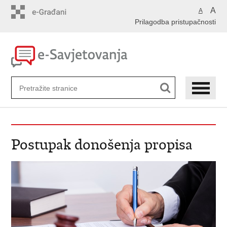
Preskoči
A
A
na
Prilagodba pristupačnosti
glavni
sadržaj
Postupak donošenja propisa