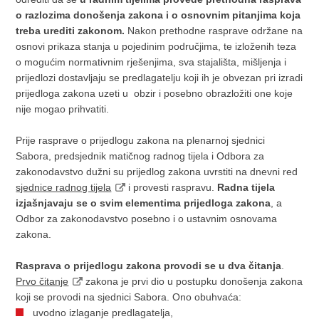
o razlozima donošenja zakona i o osnovnim pitanjima koja
treba urediti zakonom.
Nakon prethodne rasprave održane na
osnovi prikaza stanja u pojedinim područjima, te izloženih teza
o mogućim normativnim rješenjima, sva stajališta, mišljenja i
prijedlozi dostavljaju se predlagatelju koji ih je obvezan pri izradi
prijedloga zakona uzeti u obzir i posebno obrazložiti one koje
nije mogao prihvatiti.
Prije rasprave o prijedlogu zakona na plenarnoj sjednici
Sabora, predsjednik matičnog radnog tijela i Odbora za
zakonodavstvo dužni su prijedlog zakona uvrstiti na dnevni red
sjednice radnog tijela
i provesti raspravu.
Radna tijela
izjašnjavaju se o svim elementima prijedloga zakona
, a
Odbor za zakonodavstvo posebno i o ustavnim osnovama
zakona.
Rasprava o prijedlogu zakona provodi se u dva čitanja
.
Prvo čitanje
zakona je prvi dio u postupku donošenja zakona
koji se provodi na sjednici Sabora. Ono obuhvaća:
uvodno izlaganje predlagatelja,