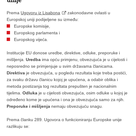
Prema
Ugovoru iz Lisabona
zakonodavne ovlasti u
Europskoj uniji podijeljene su između:
Europske komisije,
Europskog parlamenta i
Europskog vijeća.
Institucije EU donose uredbe, direktive, odluke, preporuke i
mišljenja.
Uredba
ima opću primjenu, obvezujuća je u cijelosti i
neposredno se primjenjuje u svim državama članicama.
Direktiva
je obvezujuća, u pogledu rezultata koje treba postići,
za svaku državu članicu kojoj je upućena, a odabir oblika i
metoda postizanja tog rezultata prepušten je nacionalnim
tijelima.
Odluka
je u cijelosti obvezujuća, osim odluke u kojoj je
određeno kome je upućena i ona je obvezujuća samo za njih.
Preporuke i mišljenja
nemaju obvezujuću snagu.
Prema članku 289. Ugovora o funkcioniranju Europske unije
razlikuju se: