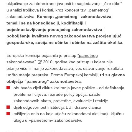
uključivanje zainteresirane javnosti te sagledavanje „šire slike“
u analizi troškova i koristi, kroz koncept tzv. „pametnog“
zakonodavstva.
Koncept „pametnog“ zakonodavstva
temelji se na konsolidaciji, kodifikaciji i
pojednostavljivanju postojećeg zakonodavstva i
poboljšanju kvalitete novog zakonodavstva procjenjujući
gospodarske, socijalne učinke i učinke na zaštitu okoliša.
Europska komisija pojasnila je pristup
"pametnog
zakonodavstva"
2010. godine kao pristup u kojem nije
pitanje više ili manje zakonodavstva, već ostvarivanje rezultata
uz što manje prepreka. Prema Europskoj komisiji,
tri su glavna
obilježja "pametnog" zakonodavstva
:
obuhvaća cijeli ciklus kreiranja javne politike - od definiranja
problema i ciljeva, razrade policy opcija, izrade
zakonodavnih akata, provedbe, evaluacije i revizije
dijeli odgovornost institucija EU i država članica
mišljenja onih na koje utječu zakonodavni akti imaju ključnu
ulogu u »pametnom« zakonodavstvu