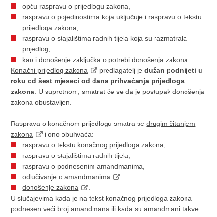
opću raspravu o prijedlogu zakona,
raspravu o pojedinostima koja uključuje i raspravu o tekstu
prijedloga zakona,
raspravu o stajalištima radnih tijela koja su razmatrala
prijedlog,
kao i donošenje zaključka o potrebi donošenja zakona.
Konačni prijedlog zakona
predlagatelj je
dužan podnijeti u
roku od šest mjeseci od dana prihvaćanja prijedloga
zakona
. U suprotnom, smatrat će se da je postupak donošenja
zakona obustavljen.
Rasprava o konačnom prijedlogu smatra se
drugim čitanjem
zakona
i ono obuhvaća:
raspravu o tekstu konačnog prijedloga zakona,
raspravu o stajalištima radnih tijela,
raspravu o podnesenim amandmanima,
odlučivanje o
amandmanima
donošenje zakona
.
U slučajevima kada je na tekst konačnog prijedloga zakona
podnesen veći broj amandmana ili kada su amandmani takve