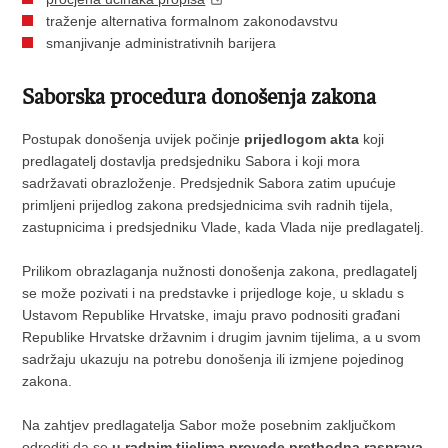
traženje alternativa formalnom zakonodavstvu
smanjivanje administrativnih barijera
Saborska procedura donošenja zakona
Postupak donošenja uvijek počinje
prijedlogom akta
koji
predlagatelj dostavlja predsjedniku Sabora i koji mora
sadržavati obrazloženje. Predsjednik Sabora zatim upućuje
primljeni prijedlog zakona predsjednicima svih radnih tijela,
zastupnicima i predsjedniku Vlade, kada Vlada nije predlagatelj.
Prilikom obrazlaganja nužnosti donošenja zakona, predlagatelj
se može pozivati i na predstavke i prijedloge koje, u skladu s
Ustavom Republike Hrvatske, imaju pravo podnositi građani
Republike Hrvatske državnim i drugim javnim tijelima, a u svom
sadržaju ukazuju na potrebu donošenja ili izmjene pojedinog
zakona.
Na zahtjev predlagatelja Sabor može posebnim zaključkom
odrediti da se
u radnim tijelima provede prethodna rasprava