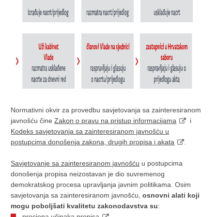
Normativni okvir za provedbu savjetovanja sa zainteresiranom
javnošću čine
Zakon o pravu na pristup informacijama
i
Kodeks savjetovanja sa zainteresiranom javnošću u
postupcima donošenja zakona, drugih propisa i akata
.
Savjetovanje sa zainteresiranom javnošću
u postupcima
donošenja propisa neizostavan je dio suvremenog
demokratskog procesa upravljanja javnim politikama. Osim
savjetovanja sa zainteresiranom javnošću,
osnovni alati koji
mogu poboljšati kvalitetu zakonodavstva su
:
procjena učinaka propisa