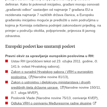
definiran. Kako bi pokrenuli inicijativu, građani moraju osnovati
„građanski odbor” sastavljen od najmanje 7 građana EU-a
rezidenata najmanje 7 različitih država članica, a Europsku
građansku inicijativu moguće je predložiti u svim područjima u
kojima je Komisija ovlaštena podnijeti zakonodavni prijedlog, na
primjer u području okoliša, poljoprivrede, prijevoza ili javnog
zdravstva.
Europski poslovi kao unutarnji poslovi
Pravni okvir
za upravljanje europskim poslovima u RH:
Ustav RH (pročišćeni tekst od 23. ožujka 2011. godine, čl.
141.b. ovlast Hrvatskog sabora);
Zakon o suradnji Hrvatskog sabora i VRH u europskim
poslovima
(Narodne novine 81/13),
Zakon o ustrojstvu i djelokrugu ministarstava i drugih
središnjih tijela državne uprave
(Narodne novine 150/11,
čl.7. uloga MVEP),
Poslovnik Vlade (Narodne novine 75/13, osnivanje KVEP),
Odluka VRH o osnivanju Međuresorne radne skupine