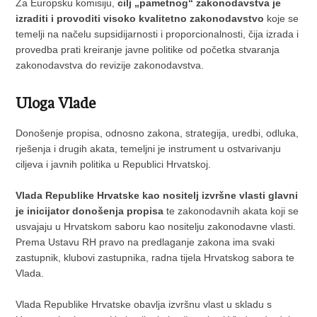
Za Europsku komisiju,
cilj „pametnog“ zakonodavstva je
izraditi i provoditi visoko kvalitetno zakonodavstvo
koje se
temelji na načelu supsidijarnosti i proporcionalnosti, čija izrada i
provedba prati kreiranje javne politike od početka stvaranja
zakonodavstva do revizije zakonodavstva.
Uloga Vlade
Donošenje propisa, odnosno zakona, strategija, uredbi, odluka,
rješenja i drugih akata, temeljni je instrument u ostvarivanju
ciljeva i javnih politika u Republici Hrvatskoj.
Vlada Republike Hrvatske kao nositelj izvršne vlasti glavni
je inicijator donošenja propisa
te zakonodavnih akata koji se
usvajaju u Hrvatskom saboru kao nositelju zakonodavne vlasti.
Prema Ustavu RH pravo na predlaganje zakona ima svaki
zastupnik, klubovi zastupnika, radna tijela Hrvatskog sabora te
Vlada.
Vlada Republike Hrvatske obavlja izvršnu vlast u skladu s