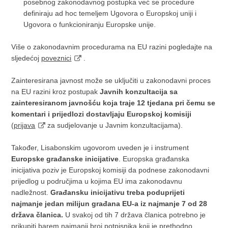
posebnog zakonodavnog postupka već se procedure
definiraju ad hoc temeljem Ugovora o Europskoj uniji i
Ugovora o funkcioniranju Europske unije.
Više o zakonodavnim procedurama na EU razini pogledajte na
sljedećoj
poveznici
.
Zainteresirana javnost može se uključiti u zakonodavni proces
na EU razini kroz postupak
Javnih konzultacija sa
zainteresiranom javnošću koja traje 12 tjedana pri čemu se
komentari i prijedlozi dostavljaju Europskoj komisiji
(
prijava
za sudjelovanje u Javnim konzultacijama).
Također, Lisabonskim ugovorom uveden je i instrument
Europske građanske inicijative
. Europska građanska
inicijativa poziv je Europskoj komisiji da podnese zakonodavni
prijedlog u područjima u kojima EU ima zakonodavnu
nadležnost.
Građansku inicijativu treba poduprijeti
najmanje jedan milijun građana EU-a iz najmanje 7 od 28
država članica.
U svakoj od tih 7 država članica potrebno je
prikupiti barem najmanji broj potpisnika koji je prethodno