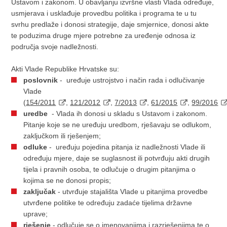
Ustavom i zakonom. U obavljanju izvršne vlasti Vlada određuje,
usmjerava i usklađuje provedbu politika i programa te u tu
svrhu predlaže i donosi strategije, daje smjernice, donosi akte
te poduzima druge mjere potrebne za uređenje odnosa iz
područja svoje nadležnosti.
Akti Vlade Republike Hrvatske su:
poslovnik
- uređuje ustrojstvo i način rada i odlučivanje
Vlade
(
154/2011
,
121/2012
,
7/2013
,
61/2015
,
99/2016
uredbe
- Vlada ih donosi u skladu s Ustavom i zakonom.
Pitanje koje se ne uređuju uredbom, rješavaju se odlukom,
zaključkom ili rješenjem;
odluke
- uređuju pojedina pitanja iz nadležnosti Vlade ili
određuju mjere, daje se suglasnost ili potvrđuju akti drugih
tijela i pravnih osoba, te odlučuje o drugim pitanjima o
kojima se ne donosi propis;
zaključak
- utvrđuje stajališta Vlade u pitanjima provedbe
utvrđene politike te određuju zadaće tijelima državne
uprave;
rješenje
- odlučuje se o imenovanjima i razrješenjima te o